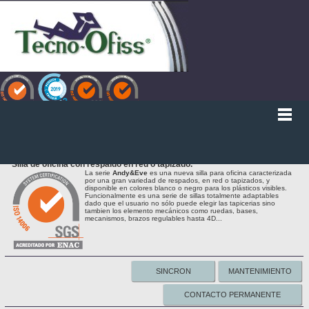
ANDY&EVE
Silla de oficina con respaldo en red o tapizado.
La serie
Andy&Eve
es una nueva silla para oficina caracterizada
por una gran variedad de respados, en red o tapizados, y
disponible en colores blanco o negro para los plásticos visibles.
Funcionalmente es una serie de sillas totalmente adaptables
dado que el usuario no sólo puede elegir las tapicerias sino
tambien los elemento mecánicos como ruedas, bases,
mecanismos, brazos regulables hasta 4D...
SINCRON
MANTENIMIENTO
CONTACTO PERMANENTE